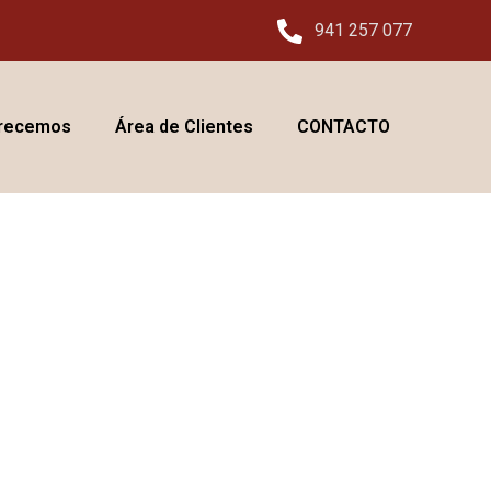
941 257 077
frecemos
Área de Clientes
CONTACTO
sto al 30 de