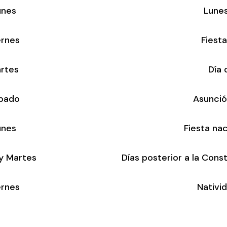
unes
Lune
ernes
Fiesta
rtes
Día 
bado
Asunció
unes
Fiesta na
y Martes
Días posterior a la Cons
ernes
Nativi