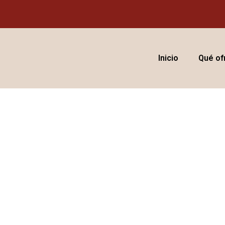
Inicio
Qué o
n Logroño Del 3 de Ago